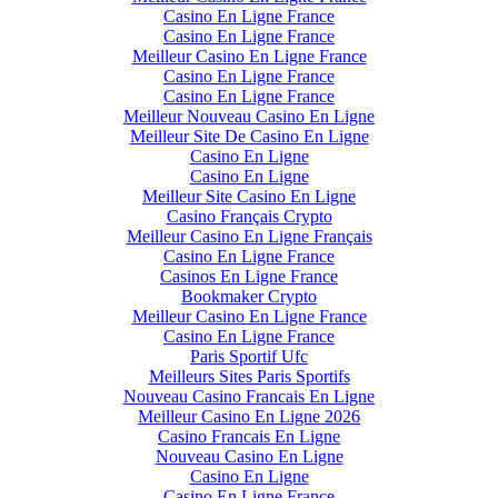
Casino En Ligne France
Casino En Ligne France
Meilleur Casino En Ligne France
Casino En Ligne France
Casino En Ligne France
Meilleur Nouveau Casino En Ligne
Meilleur Site De Casino En Ligne
Casino En Ligne
Casino En Ligne
Meilleur Site Casino En Ligne
Casino Français Crypto
Meilleur Casino En Ligne Français
Casino En Ligne France
Casinos En Ligne France
Bookmaker Crypto
Meilleur Casino En Ligne France
Casino En Ligne France
Paris Sportif Ufc
Meilleurs Sites Paris Sportifs
Nouveau Casino Francais En Ligne
Meilleur Casino En Ligne 2026
Casino Francais En Ligne
Nouveau Casino En Ligne
Casino En Ligne
Casino En Ligne France