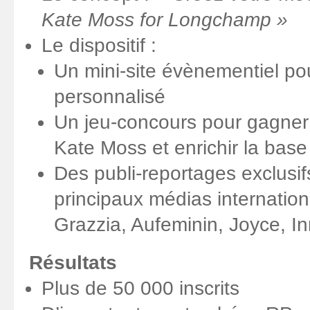
Kate Moss for Longchamp »
Le dispositif :
Un mini-site évènementiel p
personnalisé
Un jeu-concours pour gagner
Kate Moss et enrichir la ba
Des publi-reportages exclusif
principaux médias internation
Grazzia, Aufeminin, Joyce, In
Résultats
Plus de 50 000 inscrits