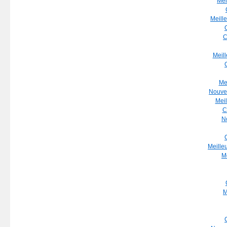
Mei
Meill
C
Meil
Mei
Nouve
Meil
C
N
Meille
M
M