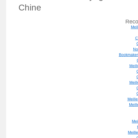
Chine
Reco
Meil
C
No
Bookmaker 
Meil
Meil
Meill
Meill
Mei
Meill