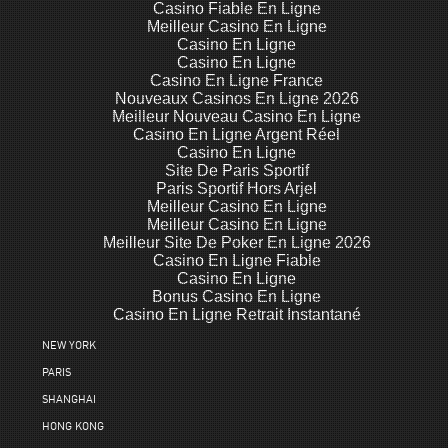
Casino Fiable En Ligne
Meilleur Casino En Ligne
Casino En Ligne
Casino En Ligne
Casino En Ligne France
Nouveaux Casinos En Ligne 2026
Meilleur Nouveau Casino En Ligne
Casino En Ligne Argent Réel
Casino En Ligne
Site De Paris Sportif
Paris Sportif Hors Arjel
Meilleur Casino En Ligne
Meilleur Casino En Ligne
Meilleur Site De Poker En Ligne 2026
Casino En Ligne Fiable
Casino En Ligne
Bonus Casino En Ligne
Casino En Ligne Retrait Instantané
NEW YORK
PARIS
SHANGHAI
HONG KONG