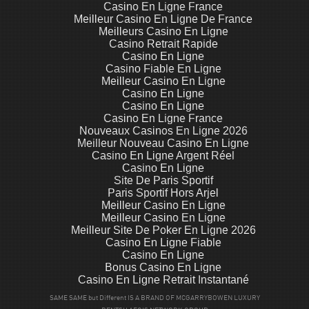
Casino En Ligne France
Meilleur Casino En Ligne De France
Meilleurs Casino En Ligne
Casino Retrait Rapide
Casino En Ligne
Casino Fiable En Ligne
Meilleur Casino En Ligne
Casino En Ligne
Casino En Ligne
Casino En Ligne France
Nouveaux Casinos En Ligne 2026
Meilleur Nouveau Casino En Ligne
Casino En Ligne Argent Réel
Casino En Ligne
Site De Paris Sportif
Paris Sportif Hors Arjel
Meilleur Casino En Ligne
Meilleur Casino En Ligne
Meilleur Site De Poker En Ligne 2026
Casino En Ligne Fiable
Casino En Ligne
Bonus Casino En Ligne
Casino En Ligne Retrait Instantané
SAME SAME but Different IS A BRAND OF MCGARRYBOWEN LUXURY