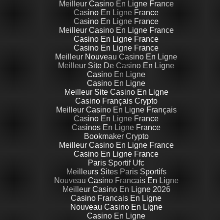
Meilleur Casino En Ligne France
Casino En Ligne France
Casino En Ligne France
Meilleur Casino En Ligne France
Casino En Ligne France
Casino En Ligne France
Meilleur Nouveau Casino En Ligne
Meilleur Site De Casino En Ligne
Casino En Ligne
Casino En Ligne
Meilleur Site Casino En Ligne
Casino Français Crypto
Meilleur Casino En Ligne Français
Casino En Ligne France
Casinos En Ligne France
Bookmaker Crypto
Meilleur Casino En Ligne France
Casino En Ligne France
Paris Sportif Ufc
Meilleurs Sites Paris Sportifs
Nouveau Casino Francais En Ligne
Meilleur Casino En Ligne 2026
Casino Francais En Ligne
Nouveau Casino En Ligne
Casino En Ligne