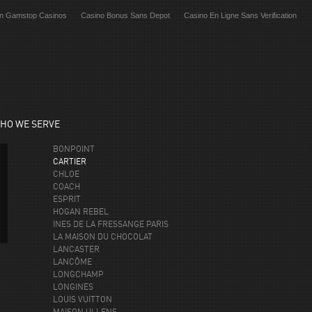
n Gamstop Casinos
Casino Bonus Sans Depot
Casino En Ligne Sans Verification
HO WE SERVE
BONPOINT
CARTIER
CHLOE
COACH
ESPRIT
HOGAN REBEL
INES DE LA FRESSANGE PARIS
LA MAISON DU CHOCOLAT
LANCASTER
LANCÔME
LONGCHAMP
LONGINES
LOUIS VUITTON