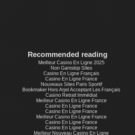
Recommended reading
Meilleur Casino En Ligne 2025
Non Gamstop Sites
Casino En Ligne Français
Casino En Ligne France
Nouveaux Sites Paris Sportif
Bookmaker Hors Arjel Acceptant Les Français
Casino Retrait Immédiat
Meilleur Casino En Ligne France
Casino En Ligne France
Casino En Ligne France
Meilleur Casino En Ligne France
Casino En Ligne France
Casino En Ligne France
Meilleur Nouveau Casino En Ligne