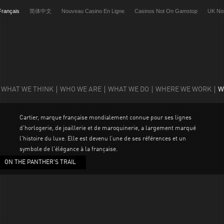
Français
简体中文
Nouveau Casino En Ligne
Casinos Not On Gamstop
UK No
WHAT WE THINK
WHO WE ARE
WHAT WE DO
WHERE WE WORK
W
Cartier, marque française mondialement connue pour ses lignes
d'horlogerie, de joaillerie et de maroquinerie, a largement marqué
l'histoire du luxe. Elle est devenu l’une de ses références et un
symbole de l'élégance à la française.
ON THE PANTHER'S TRAIL