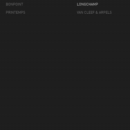
BONPOINT
LONGCHAMP
PRINTEMPS
VAN CLEEF & ARPELS