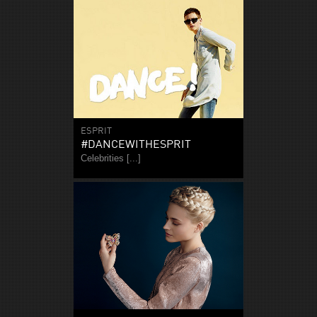
ESPRIT
#DANCEWITHESPRIT
Celebrities [...]