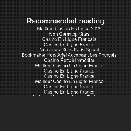
Recommended reading
Meilleur Casino En Ligne 2025
Non Gamstop Sites
Casino En Ligne Français
Casino En Ligne France
Nouveaux Sites Paris Sportif
Bookmaker Hors Arjel Acceptant Les Français
Casino Retrait Immédiat
Meilleur Casino En Ligne France
Casino En Ligne France
Casino En Ligne France
Meilleur Casino En Ligne France
Casino En Ligne France
Casino En Ligne France
Meilleur Nouveau Casino En Ligne
Meilleur Site De Casino En Ligne
Casino En Ligne
Casino En Ligne
Meilleur Site Casino En Ligne
Casino Français Crypto
Meilleur Casino En Ligne Français