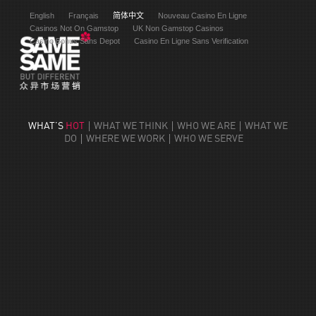
English
Français
简体中文
Nouveau Casino En Ligne
Casinos Not On Gamstop
UK Non Gamstop Casinos
Casino Bonus Sans Depot
Casino En Ligne Sans Verification
WHAT’S
HOT
WHAT WE THINK
WHO WE ARE
WHAT WE
DO
WHERE WE WORK
WHO WE SERVE