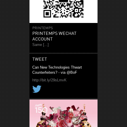
PRINTEMPS
PRINTEMPS WECHAT
ACCOUNT
Same [...]
TWEET
Can New Technologies Thwart
Counterfeiters? - via
@BoF
http://bit.ly/29sLmvK