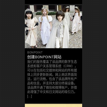
BONPOINT
创建BONPOINT网站
我们的服务覆盖了该品牌的数字生态
系统和客户关系管理系统（CRM），
可以在包括社交媒体和网站的所有媒
体上同步更新新闻。网上商店界面简
洁，运行流畅，包含了该品牌所有产
品和信息，并支持大部分终端设备。
该品牌开通了微信和微博账户，并借
此增强了中文和日文网站的吸引力。
[...]