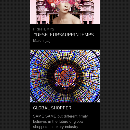
PRINTEMPS
#DESFLEURSAUPRINTEMPS
March [...]
GLOBAL SHOPPER
SAME SAME but different firmly
believes in the future of global
shoppers in luxury industry…