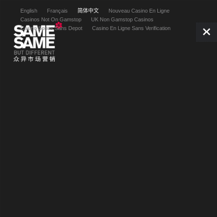
English
Français
简体中文
Nouveau Casino En Ligne
Casinos Not On Gamstop
UK Non Gamstop Casinos
Casino Bonus Sans Depot
Casino En Ligne Sans Verification
兰蔻（Lancôme）是奢侈化妆品领域的领先企业，凭借高
端数字技术，兰蔻专门为其客户提供了一个高级数字化服
务工具：亚洲最著名的一体化社交应用程序——微信。