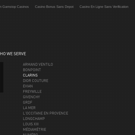
n Gamstop Casinos
Casino Bonus Sans Depot
Casino En Ligne Sans Verification
HO WE SERVE
ARMAND VENTILO
BONPOINT
CLARINS
DIOR COUTURE
EVIAN
FREYWILLE
GIVENCHY
GRDF
LA MER
L'OCCITANE EN PROVENCE
LONGCHAMP
LOUIS XIII
MÉDIAMÉTRIE