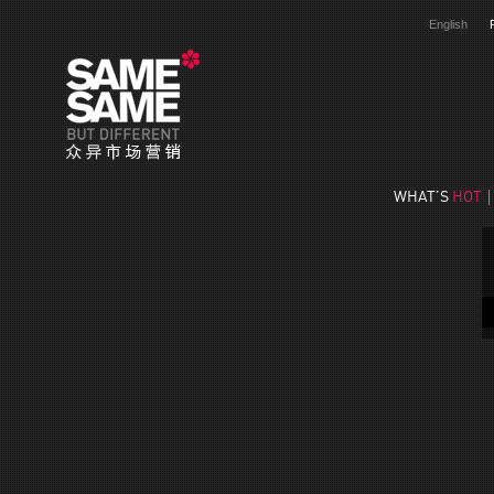
English
WHAT’S
HOT