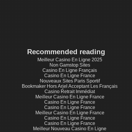
Recommended reading
Meilleur Casino En Ligne 2025
Non Gamstop Sites
Casino En Ligne Français
Casino En Ligne France
Nouveaux Sites Paris Sportif
Bookmaker Hors Arjel Acceptant Les Français
Casino Retrait Immédiat
Meilleur Casino En Ligne France
Casino En Ligne France
Casino En Ligne France
Meilleur Casino En Ligne France
Casino En Ligne France
Casino En Ligne France
Meilleur Nouveau Casino En Ligne