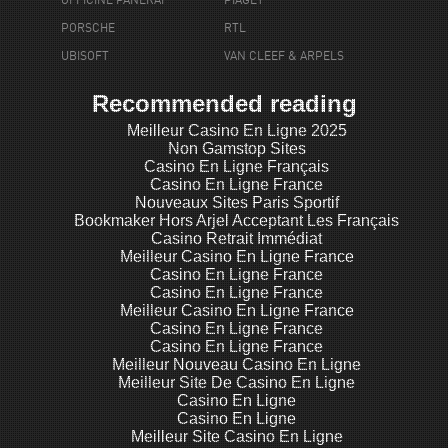
OFFICINE PANERAI
PIAGET
PORSCHE
RTL
UBISOFT
VAN CLEEF & ARPELS
Recommended reading
Meilleur Casino En Ligne 2025
Non Gamstop Sites
Casino En Ligne Français
Casino En Ligne France
Nouveaux Sites Paris Sportif
Bookmaker Hors Arjel Acceptant Les Français
Casino Retrait Immédiat
Meilleur Casino En Ligne France
Casino En Ligne France
Casino En Ligne France
Meilleur Casino En Ligne France
Casino En Ligne France
Casino En Ligne France
Meilleur Nouveau Casino En Ligne
Meilleur Site De Casino En Ligne
Casino En Ligne
Casino En Ligne
Meilleur Site Casino En Ligne