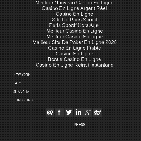
Meilleur Nouveau Casino En Ligne
Casino En Ligne Argent Réel
Casino En Ligne
Site De Paris Sportif
Paris Sportif Hors Arjel
Meilleur Casino En Ligne
Meilleur Casino En Ligne
Meilleur Site De Poker En Ligne 2026
Casino En Ligne Fiable
Casino En Ligne
Bonus Casino En Ligne
Casino En Ligne Retrait Instantané
NEW YORK
PARIS
SHANGHAI
HONG KONG
PRESS