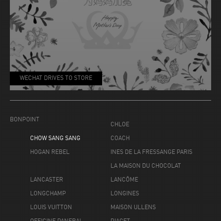
WECHAT DRIVES TO STORE
BONPOINT
CHLOE
CHOW SANG SANG
COACH
HOGAN REBEL
INES DE LA FRESSANGE PARIS
LA MAISON DU CHOCOLAT
LANCASTER
LANCÔME
LONGCHAMP
LONGINES
LOUIS VUITTON
MAISON ULLENS