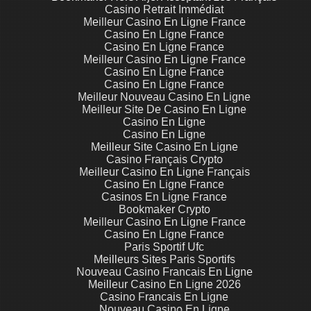
Casino Retrait Immédiat
Meilleur Casino En Ligne France
Casino En Ligne France
Casino En Ligne France
Meilleur Casino En Ligne France
Casino En Ligne France
Casino En Ligne France
Meilleur Nouveau Casino En Ligne
Meilleur Site De Casino En Ligne
Casino En Ligne
Casino En Ligne
Meilleur Site Casino En Ligne
Casino Français Crypto
Meilleur Casino En Ligne Français
Casino En Ligne France
Casinos En Ligne France
Bookmaker Crypto
Meilleur Casino En Ligne France
Casino En Ligne France
Paris Sportif Ufc
Meilleurs Sites Paris Sportifs
Nouveau Casino Francais En Ligne
Meilleur Casino En Ligne 2026
Casino Francais En Ligne
Nouveau Casino En Ligne