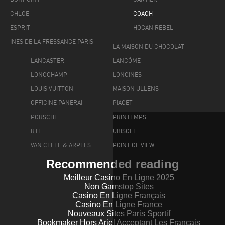
BONPOINT
CARTIER
CHLOE
COACH
ESPRIT
HOGAN REBEL
INES DE LA FRESSANGE PARIS
LA MAISON DU CHOCOLAT
LANCASTER
LANCÔME
LONGCHAMP
LONGINES
LOUIS VUITTON
MAISON ULLENS
OFFICINE PANERAI
PIAGET
PORSCHE
PRINTEMPS
RTL
UBISOFT
VAN CLEEF & ARPELS
POINT OF VIEW
Recommended reading
Meilleur Casino En Ligne 2025
Non Gamstop Sites
Casino En Ligne Français
Casino En Ligne France
Nouveaux Sites Paris Sportif
Bookmaker Hors Arjel Acceptant Les Français