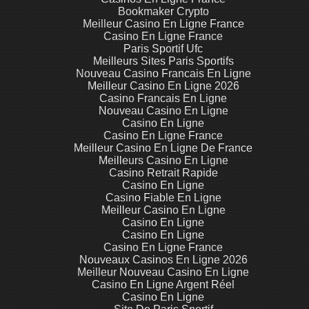
Bookmaker Crypto
Meilleur Casino En Ligne France
Casino En Ligne France
Paris Sportif Ufc
Meilleurs Sites Paris Sportifs
Nouveau Casino Francais En Ligne
Meilleur Casino En Ligne 2026
Casino Francais En Ligne
Nouveau Casino En Ligne
Casino En Ligne
Casino En Ligne France
Meilleur Casino En Ligne De France
Meilleurs Casino En Ligne
Casino Retrait Rapide
Casino En Ligne
Casino Fiable En Ligne
Meilleur Casino En Ligne
Casino En Ligne
Casino En Ligne
Casino En Ligne France
Nouveaux Casinos En Ligne 2026
Meilleur Nouveau Casino En Ligne
Casino En Ligne Argent Réel
Casino En Ligne