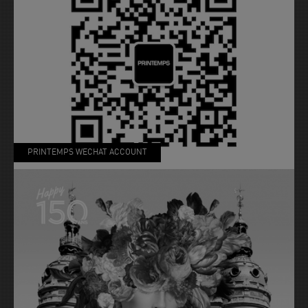
PRINTEMPS WECHAT ACCOUNT