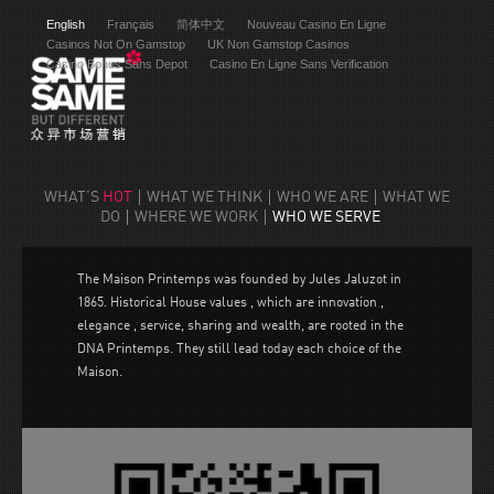
English
Français
简体中文
Nouveau Casino En Ligne
Casinos Not On Gamstop
UK Non Gamstop Casinos
Casino Bonus Sans Depot
Casino En Ligne Sans Verification
WHAT’S
HOT
WHAT WE THINK
WHO WE ARE
WHAT WE
DO
WHERE WE WORK
WHO WE SERVE
The Maison Printemps was founded by Jules Jaluzot in
1865. Historical House values , which are innovation ,
elegance , service, sharing and wealth, are rooted in the
DNA Printemps. They still lead today each choice of the
Maison.