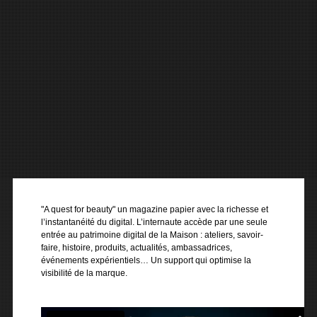
VAN CLEEF & ARPELS
"A quest for beauty" un magazine papier avec la richesse et
l’instantanéité du digital. L’internaute accède par une seule
entrée au patrimoine digital de la Maison : ateliers, savoir-
faire, histoire, produits, actualités, ambassadrices,
événements expérientiels… Un support qui optimise la
visibilité de la marque.