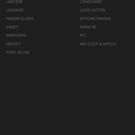
LANCÔME
LONGCHAMP
LONGINES
LOUIS VUITTON
MAISON ULLENS
OFFICINE PANERAI
PIAGET
PORSCHE
PRINTEMPS
RTL
UBISOFT
VAN CLEEF & ARPELS
POINT DE VUE