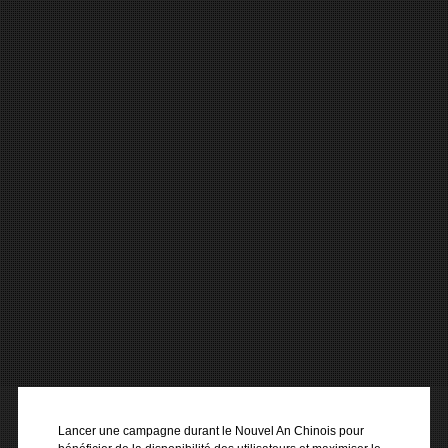
COACH
Lancer une campagne durant le Nouvel An Chinois pour